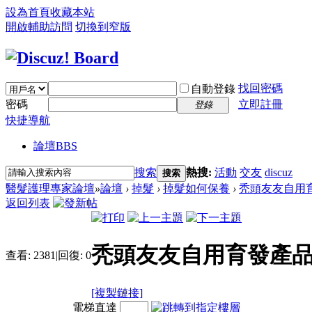
設為首頁
收藏本站
開啟輔助訪問
切換到窄版
找回密碼
自動登錄
密碼
立即註冊
登錄
快捷導航
論壇
BBS
搜索
熱搜:
活動
交友
discuz
搜索
醫髮護理專家論壇
»
論壇
›
掉髮
›
掉髮如何保養
›
秃頭友友自用育
返回列表
秃頭友友自用育發產品
查看:
2381
|
回復:
0
[複製鏈接]
電梯直達