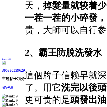
天，
掉髮量就较着少
一茬一茬的小碎發，
贵，大師可以自行参
2、
霸王防脫洗發水
admin
3053
3055
9629
這個牌子信赖早就深
主題
帖子
積分
了。用它
洗完以後頭
管理員
更可贵的是
頭發出油