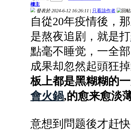
樓主
發表於 2024-6-12 16:26:11
|
只看該作者
自從20年疫情後，
是熬夜追剧，就是打
點毫不睡觉，一全部
成果却忽然起頭狂掉
板上都是黑糊糊的一
會火鍋
,的愈来愈淡
意想到問题後才赶快