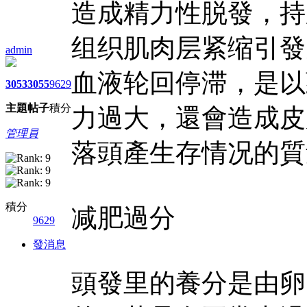
造成精力性脱發，持
组织肌肉层紧缩引發
admin
血液轮回停滞，是以
3053
3055
9629
主題
帖子
積分
力過大，還會造成皮
管理員
落頭產生存情况的質
積分
减肥過分
9629
發消息
頭發里的養分是由卵