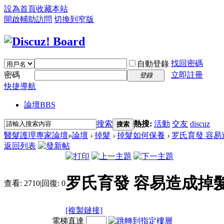
設為首頁
收藏本站
開啟輔助訪問
切換到窄版
找回密碼
自動登錄
密碼
立即註冊
登錄
快捷導航
論壇
BBS
搜索
熱搜:
活動
交友
discuz
搜索
醫髮護理專家論壇
»
論壇
›
掉髮
›
掉髮如何保養
›
罗氏育發 容
返回列表
罗氏育發 容易造成掉
查看:
2710
|
回復:
0
[複製鏈接]
電梯直達