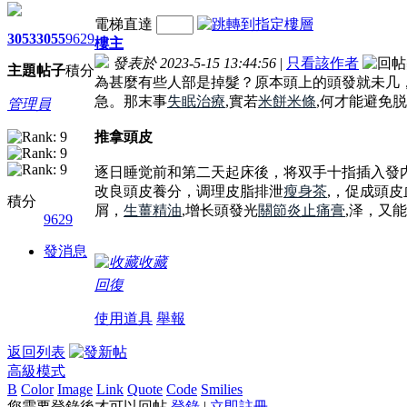
電梯直達
3053
3055
9629
樓主
發表於 2023-5-15 13:44:56
|
只看該作者
主題
帖子
積分
為甚麼有些人部是掉髮？原本頭上的頭發就未几
急。那末事
失眠治療
,實若
米餅米條
,何才能避免
管理員
推拿頭皮
逐日睡觉前和第二天起床後，将双手十指插入發
改良頭皮養分，调理皮脂排泄
瘦身茶
,，促成頭
積分
屑，
生薑精油
,增长頭發光
關節炎止痛膏
,泽，又
9629
發消息
收藏
回復
使用道具
舉報
返回列表
高級模式
B
Color
Image
Link
Quote
Code
Smilies
您需要登錄後才可以回帖
登錄
|
立即註冊