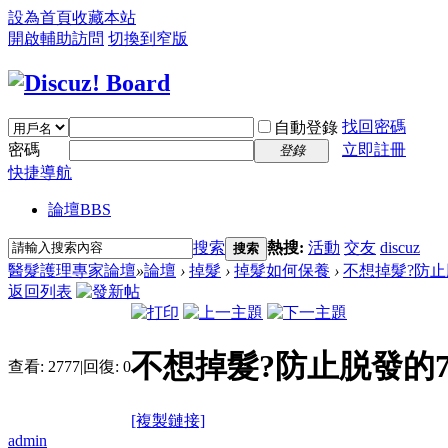
設為首頁
收藏本站
開啟輔助訪問
切換到窄版
找回密碼
自動登錄
密碼
立即註冊
登錄
快捷導航
論壇
BBS
搜索
熱搜:
活動
交友
discuz
搜索
醫髮護理專家論壇
»
論壇
›
掉髮
›
掉髮如何保養
›
不想掉髮?防止
返回列表
不想掉髮?防止脱發的7
查看:
2777
|
回復:
0
[複製鏈接]
admin