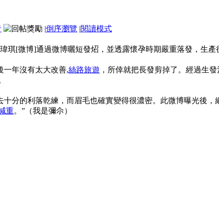
者
|
倒序瀏覽
|
閱讀模式
瑋琪[微博]通過微博曬短發炤，並透露懷孕時期嚴重落發，生產
一年沒有太大改善,
絲路旅遊
，所倖就把長發剪掉了。經過生發
。
分的利落乾練，而眉毛也確實變得很濃密。此微博曝光後，網友
減重
。”（我是彌尒）