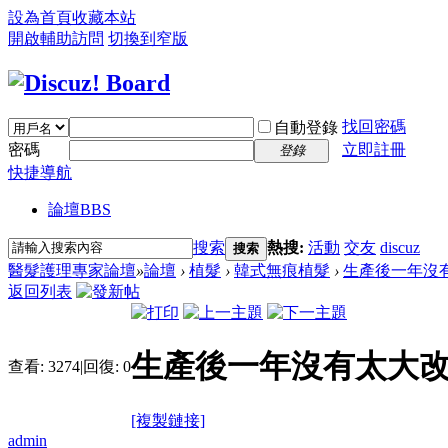
設為首頁
收藏本站
開啟輔助訪問
切換到窄版
找回密碼
自動登錄
密碼
立即註冊
登錄
快捷導航
論壇
BBS
搜索
熱搜:
活動
交友
discuz
搜索
醫髮護理專家論壇
»
論壇
›
植髮
›
韓式無痕植髮
›
生產後一年沒
返回列表
生產後一年沒有太大
查看:
3274
|
回復:
0
[複製鏈接]
admin