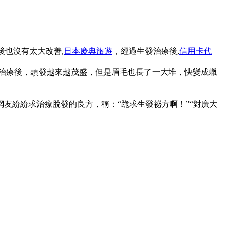
後也沒有太大改善,
日本慶典旅遊
，經過生發治療後,
信用卡代
治療後，頭發越來越茂盛，但是眉毛也長了一大堆，快變成蠟
紛紛求治療脫發的良方，稱：“跪求生發祕方啊！”“對廣大