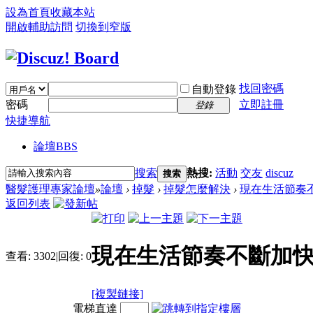
設為首頁
收藏本站
開啟輔助訪問
切換到窄版
找回密碼
自動登錄
密碼
立即註冊
登錄
快捷導航
論壇
BBS
搜索
熱搜:
活動
交友
discuz
搜索
醫髮護理專家論壇
»
論壇
›
掉髮
›
掉髮怎麼解決
›
現在生活節奏
返回列表
現在生活節奏不斷加
查看:
3302
|
回復:
0
[複製鏈接]
電梯直達