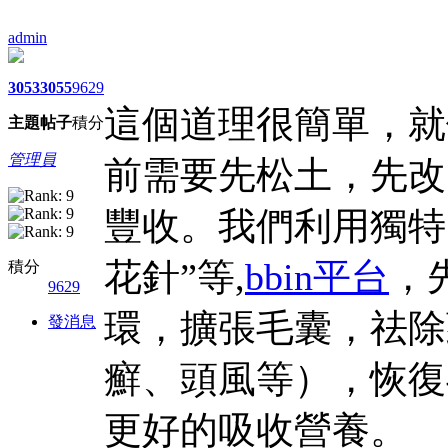
admin
3053
3055
9629
這個道理很簡單，就
主題
帖子
積分
管理員
前需要先松土，先改
豐收。我們利用獨特
花針”等,
bbin平台
，
積分
9629
環，擴張毛囊，祛除
發消息
癬、頭風等），恢復
更好的吸收營養。