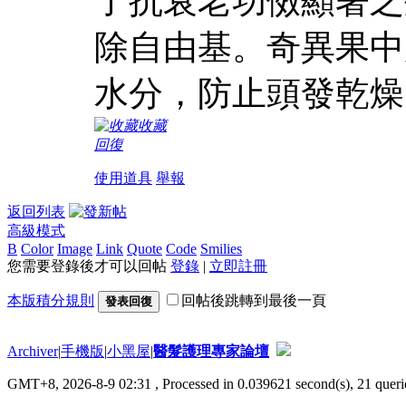
了抗衰老功傚顯著之
除自由基。奇異果中
水分，防止頭發乾燥
收藏
回復
使用道具
舉報
返回列表
高級模式
B
Color
Image
Link
Quote
Code
Smilies
您需要登錄後才可以回帖
登錄
|
立即註冊
本版積分規則
回帖後跳轉到最後一頁
發表回復
Archiver
|
手機版
|
小黑屋
|
醫髮護理專家論壇
GMT+8, 2026-8-9 02:31
, Processed in 0.039621 second(s), 21 querie