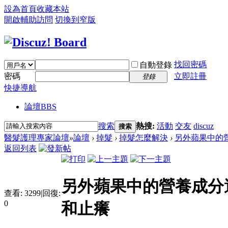
設為首頁
收藏本站
開啟輔助訪問
切換到窄版
找回密碼
自動登錄
密碼
立即註冊
登錄
快捷導航
論壇
BBS
搜索
熱搜:
活動
交友
discuz
搜索
醫髮護理專家論壇
»
論壇
›
掉髮
›
掉髮怎麼解決
›
另外蘋果中的營
返回列表
另外蘋果中的營養成分
查看:
3299
|
回復:
0
和止癢