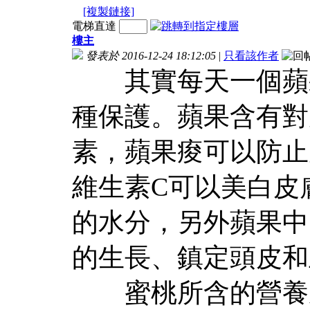
[複製鏈接]
電梯直達
樓主
發表於 2016-12-24 18:12:05
|
只看該作者
其實每天一個蘋
種保護。蘋果含有對
素，蘋果痠可以防止
維生素C可以美白皮
的水分，另外蘋果中
的生長、鎮定頭皮和
蜜桃所含的營養成