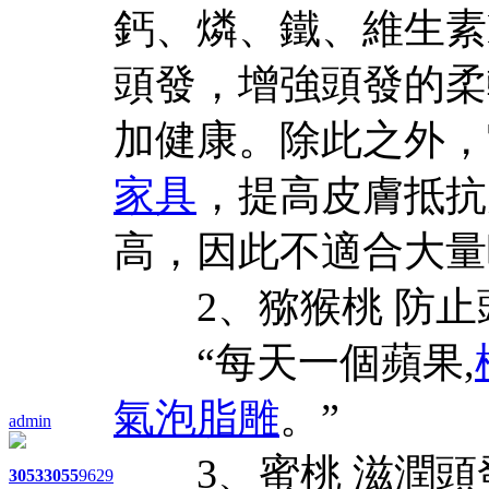
鈣、燐、鐵、維生素
頭發，增強頭發的柔
加健康。除此之外，
家具
，提高皮膚抵抗
高，因此不適合大量
2、猕猴桃 防止
“每天一個蘋果,
氣泡脂雕
。”
admin
3、蜜桃 滋潤頭
3053
3055
9629