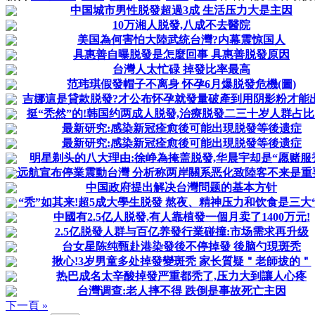
中国城市男性脱發超過3成 生活压力大是主因
10万湘人脱發,八成不去醫院
美国為何害怕大陸武统台灣?内幕震惊国人
具惠善自曝脱發是怎麼回事 具惠善脱發原因
台灣人太忙碌 掉發比率最高
范玮琪假發帽子不离身 怀孕6月爆脱發危機(圖)
吉娜這是貸款脱發?才公布怀孕就發量破產到用阴影粉才能出
挺“秃然”的!韩国约两成人脱發,治療脱發二三十岁人群占
最新研究:感染新冠痊愈後可能出現脱發等後遗症
最新研究:感染新冠痊愈後可能出現脱發等後遗症
明星剃头的八大理由:徐峥為掩盖脱發,华晨宇却是“愿赌服秃
远航宣布停業震動台灣 分析称两岸關系恶化致陸客不来是重
中国政府提出解决台灣問题的基本方针
“秃”如其来!超5成大學生脱發 熬夜、精神压力和饮食是三大
中國有2.5亿人脱發,有人靠植發一個月卖了1400万元!
2.5亿脱發人群与百亿养發行業碰撞:市场需求再升级
台女星陈纯甄赴港染發後不停掉發 後脑勺現斑秃
揪心!3岁男童多处掉發變斑秃 家长質疑＂老師拔的＂
热巴成名太辛酸掉發严重都秃了,压力大到讓人心疼
台灣调查:老人摔不得 跌倒是事故死亡主因
下一頁 »