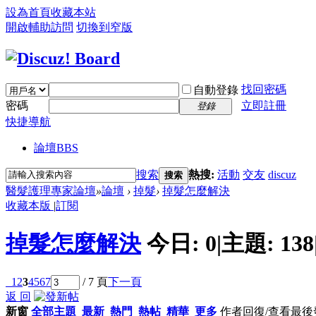
設為首頁
收藏本站
開啟輔助訪問
切換到窄版
找回密碼
自動登錄
密碼
立即註冊
登錄
快捷導航
論壇
BBS
搜索
熱搜:
活動
交友
discuz
搜索
醫髮護理專家論壇
»
論壇
›
掉髮
›
掉髮怎麼解決
收藏本版
|
訂閱
掉髮怎麼解決
今日:
0
|
主題:
138
1
2
3
4
5
6
7
/ 7 頁
下一頁
返 回
新窗
全部主題
最新
熱門
熱帖
精華
更多
作者
回復/查看
最後