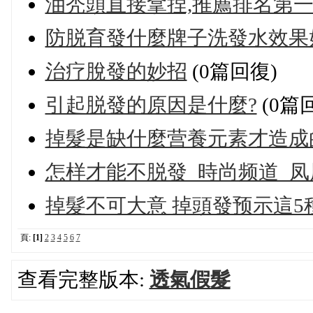
油秃頭直接拿捏,推薦排名第一
防脱育發什麼牌子洗發水效果
治疗脫發的妙招
(0篇回復)
引起脱發的原因是什麼?
(0篇
掉髮是缺什麼营養元素才造成
怎样才能不脱發_時尚频道_凤
掉髮不可大意 掉頭發预示這5
頁:
[1]
2
3
4
5
6
7
查看完整版本:
透氣假髮