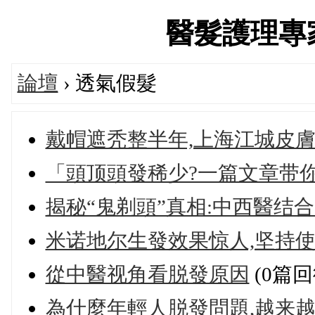
醫髮護理專家論
論壇
› 透氣假髮
戴帽遮秃整半年,上海江城皮
「頭顶頭發稀少?一篇文章带
揭秘“鬼剃頭”真相:中西醫结
米诺地尔生發效果惊人,坚持
從中醫视角看脱發原因
(0篇回
為什麼年輕人脱發問題,越来