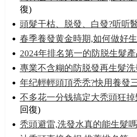
復)
頭髮干枯、脱發、白發?听听醫
春季養發黄金時期,如何做好
2024年排名第一的防脱生髮
專業不含糊的防脱發再生髮洗
年纪輕輕頭頂秃秃?快用養發三
不多花一分钱搞定大秃頭狂掉髮
回復)
秃頭避雷,洗發水真的能生髮嗎