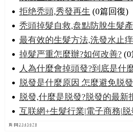
拒绝秃頭,秀發再生
(0篇回復)
秃頭掉髮自救,盘點防脫生髮
最有效的生髮方法,洗發水止
掉髮严重怎麼辦?如何改善?
(
人為什麼會掉頭發?到底是什
脱發是什麼原因 怎麼避免脱發
脱發,什麼是脱發?脱發的最新
互联網+生髮行業|電子商務|脱
頁:
[1]
2
3
4
5
6
7
8