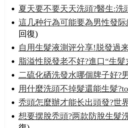
夏天要不要天天洗頭?醫生:
這几种行為可能要為男性發际線後
回復)
自用生髮液測评分享!脱發過来
脂溢性脱發老不好?進口“生髮
二硫化硒洗發水哪個牌子好?
用什麼洗頭不掉髮還能生髮?t
秃頭怎麼辦才能长出頭發?世
想要摆脫秃頭?两款防脫生髮洗
復)