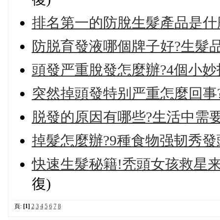
排名第一的防脫生髮產品是什
防脱育發液哪個牌子好?生髮
頭發严重脫發怎麼辦?4個小
突然掉頭發特别严重怎麼回事
脱發的原因有哪些?生活中需要
掉髮怎麼辦?9種食物强韧秀
快速生髮秘籍!秃頭女孩救星来
復)
頁:
[1]
2
3
4
5
6
7
8