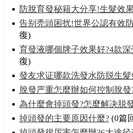
防脫育發秘籍大分享!生髮效果
告别秃頭困扰!世界公認有效防
復)
育發液哪個牌子效果好?4款深
復)
發友求证哪款洗發水防脱生髮效
脫發严重怎麼辦如何控制脫發?
為什麼會掉頭發?怎麼解决脱發
掉頭發的主要原因什麼?
(0篇
掉頭發很厉害怎麼辦?6大途