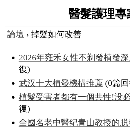
醫髮護理專家論
論壇
› 掉髮如何改善
2026年雍禾女性不剃發植發
復)
武汉十大植發機構推薦
(0篇回
植髮受害者都有一個共性!没必
復)
全國名老中醫纪青山教授的脱