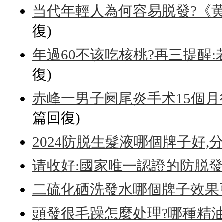
当代年輕人為何容易脱發?《黄
復)
年過60不该吃核桃?再三提醒
復)
赤峰一男子阑尾炎手术15個月
篇回復)
2024防脱生髮液哪個牌子好
请收好:國家唯一認證的防脱發產
二硫化硒洗發水哪個牌子效果
頭發很毛躁怎麼处理?哪種精油